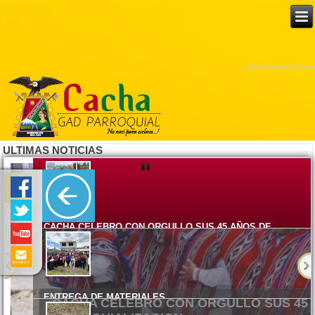
ProCurbAppealConcrete
ULTIMAS NOTICIAS
CACHA CELEBRO CON ORGULLO SUS 45 AÑOS DE
PARROQUIALIZACION
Lunes, 08 Junio 2026 15:17
ENTREGA DE MATERIALES
Viernes, 05 Junio 2026 14:58