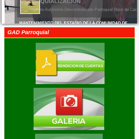
ENTREGA DE MATERIALES
El Gobierno Autónomo Descentralizado Parroquial Rural de Cacha
MANTENIMIENTO DEL ESTADIO DE LA COMUNIDAD DE
MACHANGARA
GAD Parroquial
Viernes, 05 Junio 2026 14:45
FELIZ DÍA DE LAS MADRES
Viernes, 05 Junio 2026 14:41
EXITO EN LA INAUGURACION DEL CAMPEONATO DE
FUTBOL DIE ESTRELLAS
Viernes, 05 Septiembre 2025 20:08
ENTREGA DE KITS ALIMENTARIOS EN LA COMUNIDAD DE
GAUBUG
Viernes, 05 Septiembre 2025 20:04