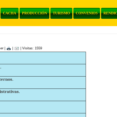
CACHA
PRODUCCIÓN
TURISMO
CONVENIOS
RENDIC
ser
|
|
| Visitas: 1559
.
ternos.
strativas.