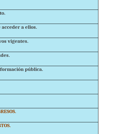
to.
 acceder a ellos.
vos vigentes.
udes.
nformación pública.
N.
ESOS.
OS.