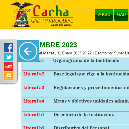
ProCurbAppealConcrete
INICIO
GAD
DICIEMBRE 2023
Publicado el Martes, 31 Enero 2023 20:22
|
Escrito por Super U
Literal a1
Organigrama de la Institución.
Literal a2
Base legal que rige a la institución
Literal a3
Regulaciones y procedimientos in
Literal a4
Metas y objetivos unidades admini
Literal b1
Directorio de la Institución.
Literal b2
Distributivo del Personal.