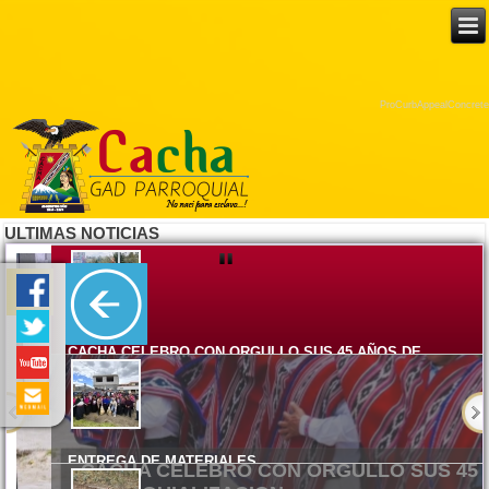
ProCurbAppealConcrete
ENTREGA DE MATERIALES
El Gobierno Autónomo Descentralizado Parroquial Rural de Cacha
ULTIMAS NOTICIAS
CACHA CELEBRO CON ORGULLO SUS 45 AÑOS DE
PARROQUIALIZACION
Lunes, 08 Junio 2026 15:17
ENTREGA DE MATERIALES
Viernes, 05 Junio 2026 14:58