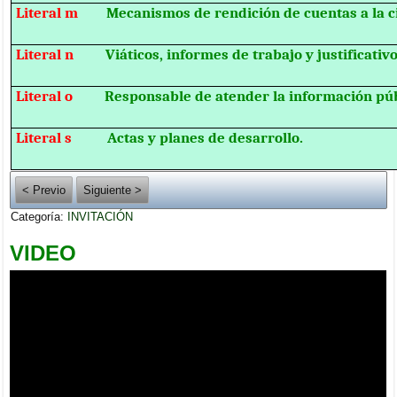
Literal m
Mecanismos de rendición de cuentas a la c
Literal n
Viáticos, informes de trabajo y justificativo
Literal o
Responsable de atender la información púb
Literal s
Actas y planes de desarrollo.
< Previo
Siguiente >
Categoría:
INVITACIÓN
VIDEO