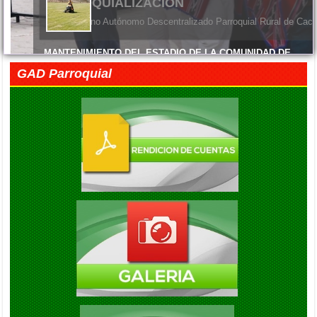
CACHA CELEBRO CON ORGULLO SUS 45 
PARROQUIALIZACION
El Gobierno Autónomo Descentralizado Parroquial Rural de Cach
MANTENIMIENTO DEL ESTADIO DE LA COMUNIDAD DE
MACHANGARA
GAD Parroquial
Viernes, 05 Junio 2026 14:45
FELIZ DÍA DE LAS MADRES
Viernes, 05 Junio 2026 14:41
EXITO EN LA INAUGURACION DEL CAMPEONATO DE
FUTBOL DIE ESTRELLAS
Viernes, 05 Septiembre 2025 20:08
ENTREGA DE KITS ALIMENTARIOS EN LA COMUNIDAD DE
GAUBUG
Viernes, 05 Septiembre 2025 20:04