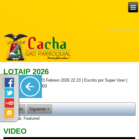
ProCurbAppealConcrete
LOTAIP 2026
Publicado el Lunes, 23 Febrero 2026 22:23
|
Escrito por Super User
|
|
| Visitas: 303
.
< Previo
Siguiente >
Categoría:
Featured
VIDEO