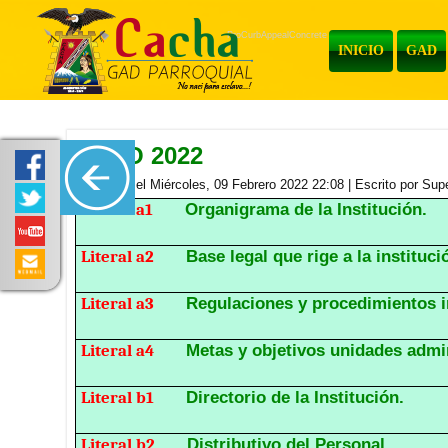
ProCurbAppealConcrete
INICIO
GAD
MAYO 2022
Publicado el Miércoles, 09 Febrero 2022 22:08
|
Escrito por Sup
Literal a1
Organigrama de la Institución.
Literal a2
Base legal que rige a la instituci
Literal a3
Regulaciones y procedimientos i
Literal a4
Metas y objetivos unidades admin
Literal b1
Directorio de la Institución.
Literal b2
Distributivo del Personal.