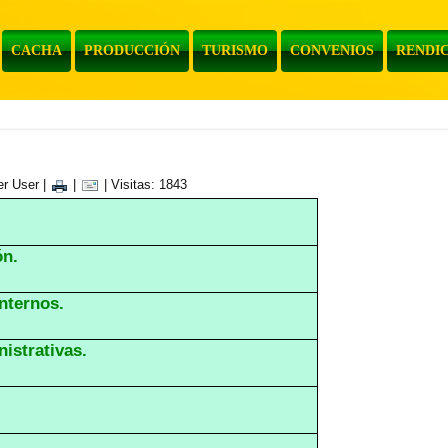
CACHA
PRODUCCIÓN
TURISMO
CONVENIOS
RENDIC
er User
|
|
| Visitas: 1843
ón.
nternos.
istrativas.