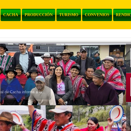
CACHA
PRODUCCIÓN
TURISMO
CONVENIOS
RENDIC
l de Cacha informa a la...