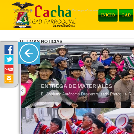
ProCurbAppealConcrete
INICIO
GAD
ULTIMAS NOTICIAS
ENTREGA DE MATERIALES
El Gobierno Autónomo Descentralizado Parroquial Rura