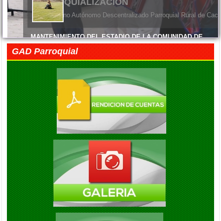
PARROQUIALIZACION
El Gobierno Autónomo Descentralizado Parroquial Rural de Cach
MANTENIMIENTO DEL ESTADIO DE LA COMUNIDAD DE
MACHANGARA
GAD Parroquial
Viernes, 05 Junio 2026 14:45
FELIZ DÍA DE LAS MADRES
Viernes, 05 Junio 2026 14:41
EXITO EN LA INAUGURACION DEL CAMPEONATO DE
FUTBOL DIE ESTRELLAS
Viernes, 05 Septiembre 2025 20:08
ENTREGA DE KITS ALIMENTARIOS EN LA COMUNIDAD DE
GAUBUG
Viernes, 05 Septiembre 2025 20:04