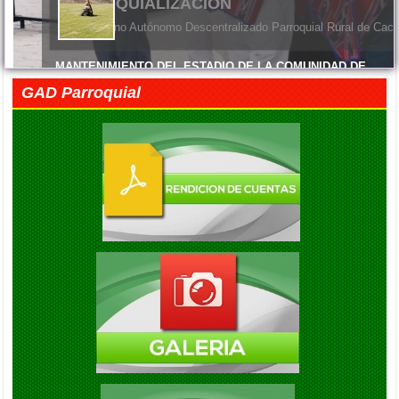
PARROQUIALIZACION
El Gobierno Autónomo Descentralizado Parroquial Rural de Cach
MANTENIMIENTO DEL ESTADIO DE LA COMUNIDAD DE
MACHANGARA
GAD Parroquial
Viernes, 05 Junio 2026 14:45
FELIZ DÍA DE LAS MADRES
Viernes, 05 Junio 2026 14:41
EXITO EN LA INAUGURACION DEL CAMPEONATO DE
FUTBOL DIE ESTRELLAS
Viernes, 05 Septiembre 2025 20:08
ENTREGA DE KITS ALIMENTARIOS EN LA COMUNIDAD DE
GAUBUG
Viernes, 05 Septiembre 2025 20:04