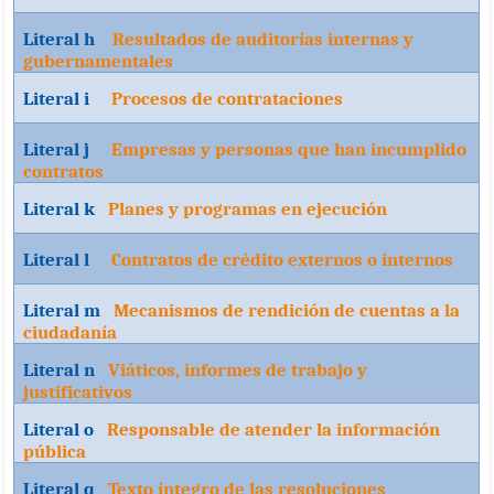
Literal h
Resultados de auditorías internas y
gubernamentales
Literal i
Procesos de contrataciones
Literal j
Empresas y personas que han incumplido
contratos
Literal k
Planes y programas en ejecución
Literal l
Contratos de crédito externos o internos
Literal m
Mecanismos de rendición de cuentas a la
ciudadanía
Literal n
Viáticos, informes de trabajo y
justificativos
Literal o
Responsable de atender la información
pública
Literal q
Texto íntegro de las resoluciones