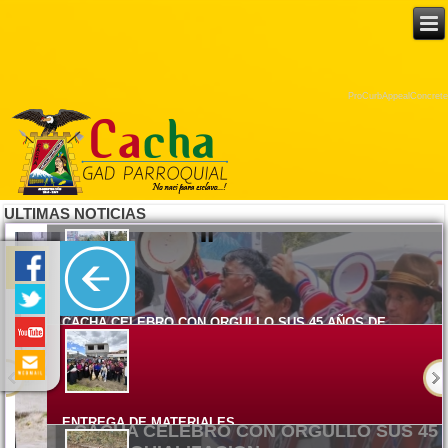
ProCurbAppealConcrete
ULTIMAS NOTICIAS
CACHA CELEBRO CON ORGULLO SUS 45 AÑOS DE
PARROQUIALIZACION
Lunes, 08 Junio 2026 15:17
ENTREGA DE MATERIALES
El Gobierno Autónomo Descentralizado Parroquial Rural de Cacha
ENTREGA DE MATERIALES
Viernes, 05 Junio 2026 14:58