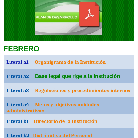
BRIGADA MEDICA INTERDISCIPLINARIA EN LA PARROQUIA
CACHA
Viernes, 05 Septiembre 2025 20:00
FEBRERO
Literal a1
Organigrama de la Institución
Literal a2
Base legal que rige a la institución
Literal a3
Regulaciones y procedimientos internos
Literal a4
Metas y objetivos unidades
administrativas
Literal b1
Directorio de la Institución
Literal b2
Distributivo del Personal