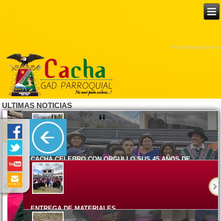
ProCurbAppealConcrete
ULTIMAS NOTICIAS
CACHA CELEBRO CON ORGULLO SUS 45 AÑOS DE
PARROQUIALIZACION
Lunes, 08 Junio 2026 15:17
ENTREGA DE MATERIALES
Viernes, 05 Junio 2026 14:58