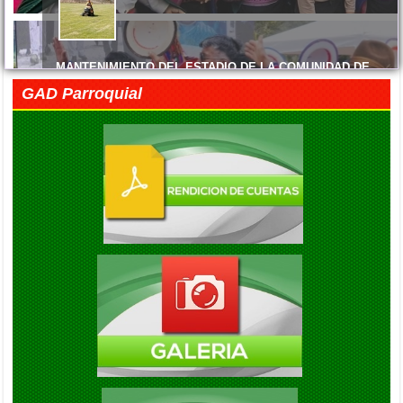
ENTREGA DE MATERIALES
El Gobierno Autónomo Descentralizado Parroquial Rural de Cacha
MANTENIMIENTO DEL ESTADIO DE LA COMUNIDAD DE
MACHANGARA
GAD Parroquial
Viernes, 05 Junio 2026 14:45
FELIZ DÍA DE LAS MADRES
Viernes, 05 Junio 2026 14:41
EXITO EN LA INAUGURACION DEL CAMPEONATO DE
FUTBOL DIE ESTRELLAS
Viernes, 05 Septiembre 2025 20:08
ENTREGA DE KITS ALIMENTARIOS EN LA COMUNIDAD DE
GAUBUG
Viernes, 05 Septiembre 2025 20:04