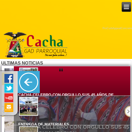
ProCurbAppealConcrete
ULTIMAS NOTICIAS
CACHA CELEBRO CON ORGULLO SUS 45 AÑOS DE
PARROQUIALIZACION
Lunes, 08 Junio 2026 15:17
ENTREGA DE MATERIALES
Viernes, 05 Junio 2026 14:58