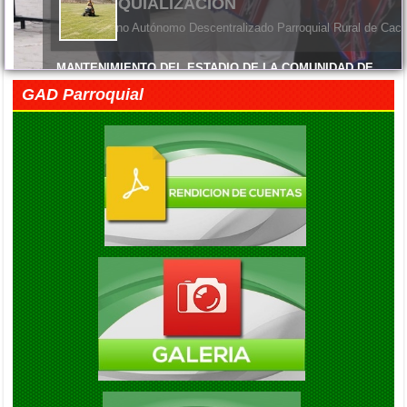
ENTREGA DE MATERIALES
El Gobierno Autónomo Descentralizado Parroquial Rural de Cacha
MANTENIMIENTO DEL ESTADIO DE LA COMUNIDAD DE
MACHANGARA
GAD Parroquial
Viernes, 05 Junio 2026 14:45
FELIZ DÍA DE LAS MADRES
Viernes, 05 Junio 2026 14:41
EXITO EN LA INAUGURACION DEL CAMPEONATO DE
FUTBOL DIE ESTRELLAS
Viernes, 05 Septiembre 2025 20:08
ENTREGA DE KITS ALIMENTARIOS EN LA COMUNIDAD DE
GAUBUG
Viernes, 05 Septiembre 2025 20:04