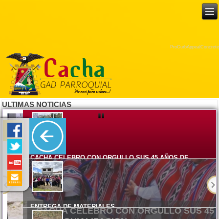
ProCurbAppealConcrete
ULTIMAS NOTICIAS
CACHA CELEBRO CON ORGULLO SUS 45 AÑOS DE
PARROQUIALIZACION
Lunes, 08 Junio 2026 15:17
ENTREGA DE MATERIALES
Viernes, 05 Junio 2026 14:58