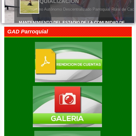
ENTREGA DE MATERIALES
El Gobierno Autónomo Descentralizado Parroquial Rural de Cacha
MANTENIMIENTO DEL ESTADIO DE LA COMUNIDAD DE
MACHANGARA
GAD Parroquial
Viernes, 05 Junio 2026 14:45
FELIZ DÍA DE LAS MADRES
Viernes, 05 Junio 2026 14:41
EXITO EN LA INAUGURACION DEL CAMPEONATO DE
FUTBOL DIE ESTRELLAS
Viernes, 05 Septiembre 2025 20:08
ENTREGA DE KITS ALIMENTARIOS EN LA COMUNIDAD DE
GAUBUG
Viernes, 05 Septiembre 2025 20:04