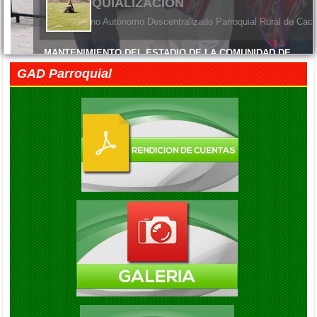
PARROQUIALIZACION
El Gobierno Autónomo Descentralizado Parroquial Rural de Cach
MANTENIMIENTO DEL ESTADIO DE LA COMUNIDAD DE
MACHANGARA
GAD Parroquial
Viernes, 05 Junio 2026 14:45
FELIZ DÍA DE LAS MADRES
Viernes, 05 Junio 2026 14:41
EXITO EN LA INAUGURACION DEL CAMPEONATO DE
FUTBOL DIE ESTRELLAS
Viernes, 05 Septiembre 2025 20:08
ENTREGA DE KITS ALIMENTARIOS EN LA COMUNIDAD DE
GAUBUG
Viernes, 05 Septiembre 2025 20:04