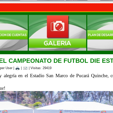
DEL CAMPEONATO DE FUTBOL DIE ES
uper User
|
|
| Visitas: 29419
y alegría en el Estadio San Marco de Pucará Quinche, co
or!