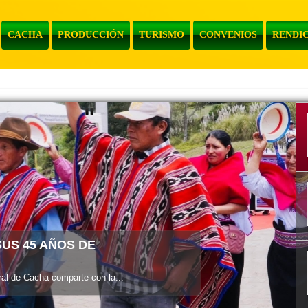
CACHA
PRODUCCIÓN
TURISMO
CONVENIOS
RENDIC
l de Cacha informa a la...