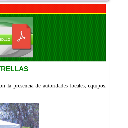
FELIZ DÍA DE LAS MADRES
Viernes, 05 Junio 2026 14:41
EXITO EN LA INAUGURACION DEL
CAMPEONATO DE FUTBOL DIE ESTRELLAS
Viernes, 05 Septiembre 2025 20:08
ENTREGA DE KITS ALIMENTARIOS EN LA
TRELLAS
COMUNIDAD DE GAUBUG
Viernes, 05 Septiembre 2025 20:04
n la presencia de autoridades locales, equipos,
BRIGADA MEDICA INTERDISCIPLINARIA EN LA
PARROQUIA CACHA
Viernes, 05 Septiembre 2025 20:00