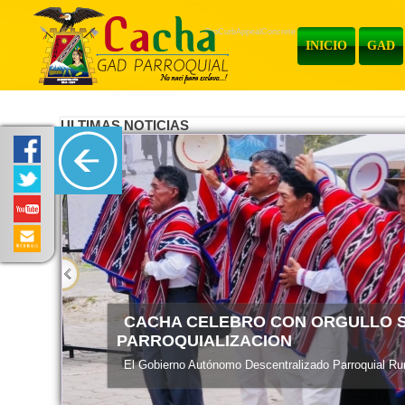
ProCurbAppealConcrete
INICIO
GAD
ULTIMAS NOTICIAS
ENTREGA DE MATERIALES
El Gobierno Autónomo Descentralizado Parroquial Rura