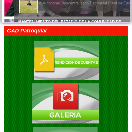
ENTREGA DE MATERIALES
El Gobierno Autónomo Descentralizado Parroquial Rural de Cacha
MANTENIMIENTO DEL ESTADIO DE LA COMUNIDAD DE
MACHANGARA
GAD Parroquial
Viernes, 05 Junio 2026 14:45
FELIZ DÍA DE LAS MADRES
Viernes, 05 Junio 2026 14:41
EXITO EN LA INAUGURACION DEL CAMPEONATO DE
FUTBOL DIE ESTRELLAS
Viernes, 05 Septiembre 2025 20:08
ENTREGA DE KITS ALIMENTARIOS EN LA COMUNIDAD DE
GAUBUG
Viernes, 05 Septiembre 2025 20:04