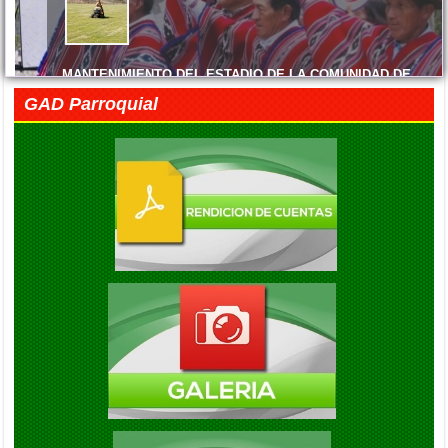
ENTREGA DE MATERIALES
El Gobierno Autónomo Descentralizado Parroquial Rural de Cacha
MANTENIMIENTO DEL ESTADIO DE LA COMUNIDAD DE
MACHANGARA
GAD Parroquial
Viernes, 05 Junio 2026 14:45
FELIZ DÍA DE LAS MADRES
Viernes, 05 Junio 2026 14:41
EXITO EN LA INAUGURACION DEL CAMPEONATO DE
FUTBOL DIE ESTRELLAS
Viernes, 05 Septiembre 2025 20:08
ENTREGA DE KITS ALIMENTARIOS EN LA COMUNIDAD DE
GAUBUG
Viernes, 05 Septiembre 2025 20:04