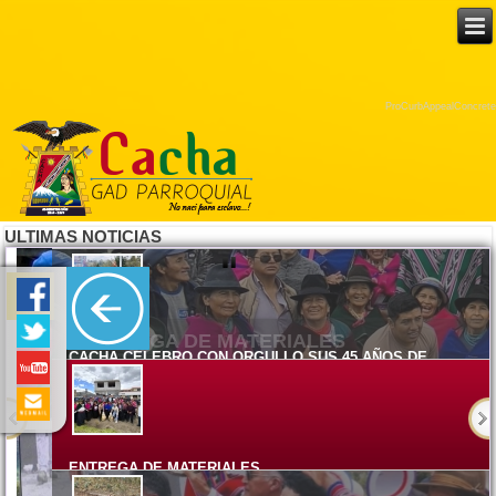
ProCurbAppealConcrete
ULTIMAS NOTICIAS
CACHA CELEBRO CON ORGULLO SUS 45 AÑOS DE
PARROQUIALIZACION
Lunes, 08 Junio 2026 15:17
ENTREGA DE MATERIALES
Viernes, 05 Junio 2026 14:58