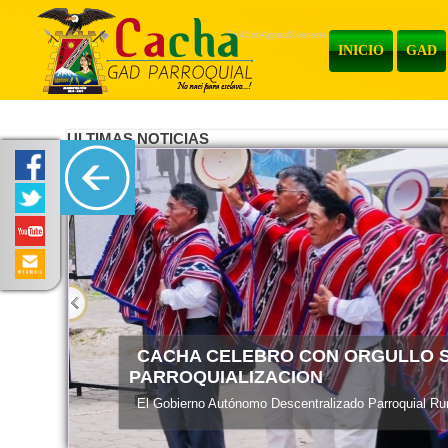
ProCurbAppealConcrete
INICIO
GAD
ULTIMAS NOTICIAS
ENTREGA DE MATERIALES
El Gobierno Autónomo Descentralizado Parroquial Rura