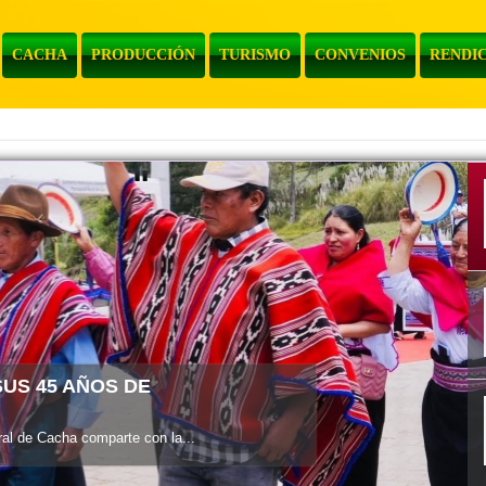
CACHA
PRODUCCIÓN
TURISMO
CONVENIOS
RENDIC
l de Cacha informa a la...