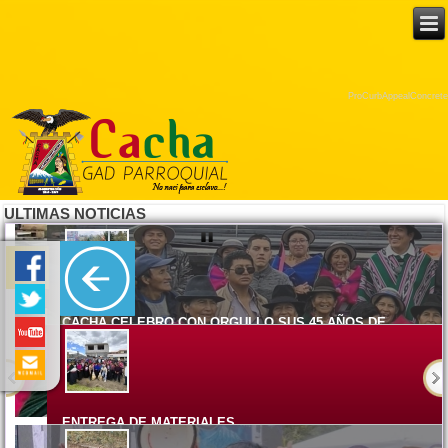
ProCurbAppealConcrete
ULTIMAS NOTICIAS
CACHA CELEBRO CON ORGULLO SUS 45 AÑOS DE
PARROQUIALIZACION
Lunes, 08 Junio 2026 15:17
ENTREGA DE MATERIALES
Viernes, 05 Junio 2026 14:58