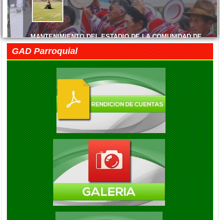
ENTREGA DE MATERIALES
El Gobierno Autónomo Descentralizado Parroquial Rural de Cacha
MANTENIMIENTO DEL ESTADIO DE LA COMUNIDAD DE
MACHANGARA
GAD Parroquial
Viernes, 05 Junio 2026 14:45
FELIZ DÍA DE LAS MADRES
Viernes, 05 Junio 2026 14:41
EXITO EN LA INAUGURACION DEL CAMPEONATO DE
FUTBOL DIE ESTRELLAS
Viernes, 05 Septiembre 2025 20:08
ENTREGA DE KITS ALIMENTARIOS EN LA COMUNIDAD DE
GAUBUG
Viernes, 05 Septiembre 2025 20:04