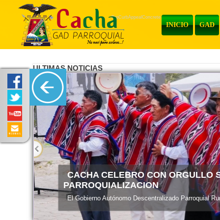
ProCurbAppealConcrete
INICIO
GAD
ULTIMAS NOTICIAS
ENTREGA DE MATERIALES
El Gobierno Autónomo Descentralizado Parroquial Rura