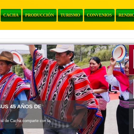
CACHA
PRODUCCIÓN
TURISMO
CONVENIOS
RENDIC
l de Cacha informa a la...