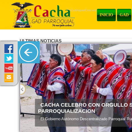
ProCurbAppealConcrete
INICIO
GAD
ULTIMAS NOTICIAS
ENTREGA DE MATERIALES
El Gobierno Autónomo Descentralizado Parroquial Rura