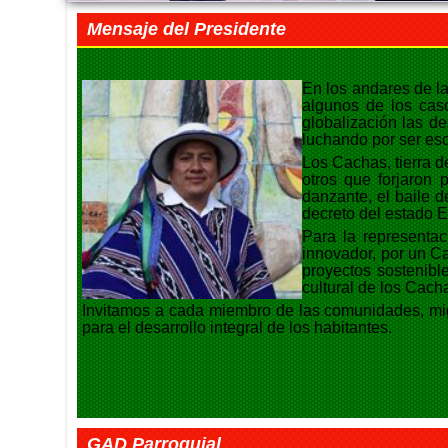
Mensaje del Presidente
En los andares de la
algunos de los caso
globalización las d
luchando por ser es
Los Cachas, tierra 
otros que forjaron 
danzante, el baile d
decreto del estado 
Para la representa
innovador, por un C
proyectos sostenibl
cultural de los Cach
Invitamos a cada miembro de las comunidades, mig
para el desarrollo integral de los habitantes.
GAD Parroquial