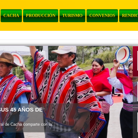
CACHA
PRODUCCIÓN
TURISMO
CONVENIOS
RENDIC
l de Cacha informa a la...