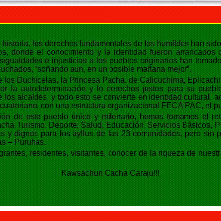
 historia, los derechos fundamentales de los humildes han sid
s, donde el conocimiento y la identidad fueron arrancados de
esigualdades e injusticias a los pueblos originarios han toma
cuchados, “soñando aun, en un posible mañana mejor”.
de los Duchicelas, la Princesa Pacha, de Calicuchima, Eplica
por la autodeterminación y lo derechos justos para su puebl
e los alcaldes, y todo esto se convierte en identidad cultural
Ecuatoriano, con una estructura organizacional FECAIPAC, el p
ción de este pueblo único y milenario, hemos tomamos el re
acha Turismo, Deporte, Salud, Educación, Servicios Básicos, 
es y dignos para los ayllus de las 23 comunidades, pero sin p
as – Puruhas.
rantes, residentes, visitantes, conocer de la riqueza de nue
Kawsachun Cacha Caraju!!!