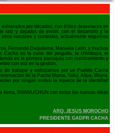
FELIZ DÍA DE LAS MADRES
Viernes, 05 Junio 2026 14:41
o vulnerados por décadas, con tristes desenlaces en
 raíz y dejados de existir, con el desarrollo y la
do otros nombres y contextos, actualmente seguimos
EXITO EN LA INAUGURACION DEL
CAMPEONATO DE FUTBOL DIE ESTRELLAS
Viernes, 05 Septiembre 2025 20:08
chima, Fernando Daquilema, Manuela León, y muchos
o; Cacha es la cuna del pingullo, la chimbuza, el
, además es la primera parroquia con nombramiento y
ueblo con voz en la gestión.
ENTREGA DE KITS ALIMENTARIOS EN LA
to de trabajar y esforzarnos por un Pueblo Cacha
COMUNIDAD DE GAUBUG
Preservación de la Pacha Mama, Yaku, Allpa, Wayra,
Viernes, 05 Septiembre 2025 20:04
erder por ningún motivo la riqueza de la identidad
stra tierra, SHAMUCHUN con todas las nuevas ideas
BRIGADA MEDICA INTERDISCIPLINARIA EN LA
PARROQUIA CACHA
Viernes, 05 Septiembre 2025 20:00
ARQ. JESUS MOROCHO
PRESIDENTE GADPR CACHA