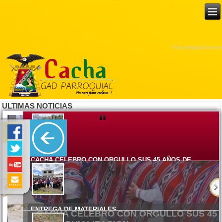
ProCurbAppealConcrete
ULTIMAS NOTICIAS
CACHA CELEBRO CON ORGULLO SUS 45 AÑOS DE
PARROQUIALIZACION
Lunes, 08 Junio 2026 15:17
ENTREGA DE MATERIALES
Viernes, 05 Junio 2026 14:58