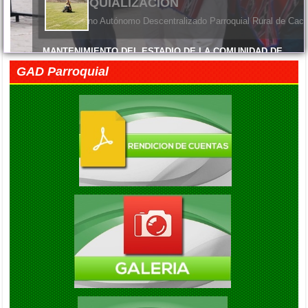
ENTREGA DE MATERIALES
El Gobierno Autónomo Descentralizado Parroquial Rural de Cacha
MANTENIMIENTO DEL ESTADIO DE LA COMUNIDAD DE
MACHANGARA
GAD Parroquial
Viernes, 05 Junio 2026 14:45
FELIZ DÍA DE LAS MADRES
Viernes, 05 Junio 2026 14:41
EXITO EN LA INAUGURACION DEL CAMPEONATO DE
FUTBOL DIE ESTRELLAS
Viernes, 05 Septiembre 2025 20:08
ENTREGA DE KITS ALIMENTARIOS EN LA COMUNIDAD DE
GAUBUG
Viernes, 05 Septiembre 2025 20:04