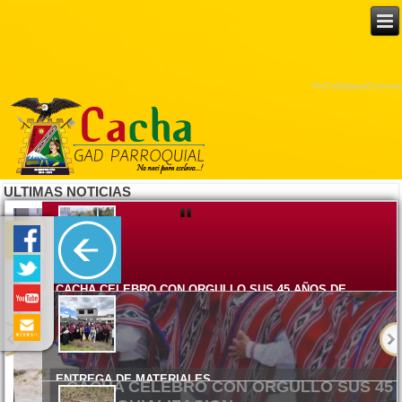
ProCurbAppealConcrete
ULTIMAS NOTICIAS
ENTREGA DE MATERIALES
El Gobierno Autónomo Descentralizado Parroquial Rural de Cacha
CACHA CELEBRO CON ORGULLO SUS 45 AÑOS DE
PARROQUIALIZACION
Lunes, 08 Junio 2026 15:17
ENTREGA DE MATERIALES
Viernes, 05 Junio 2026 14:58