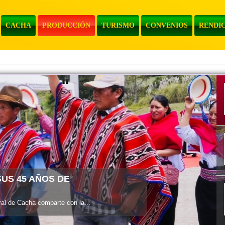
CACHA
PRODUCCIÓN
TURISMO
CONVENIOS
RENDIC
l de Cacha informa a la...