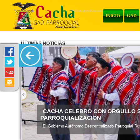
ProCurbAppealConcrete
INICIO
GAD
ULTIMAS NOTICIAS
ENTREGA DE MATERIALES
El Gobierno Autónomo Descentralizado Parroquial Rura