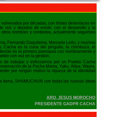
FELIZ DÍA DE LAS MADRES
Viernes, 05 Junio 2026 14:41
o vulnerados por décadas, con tristes desenlaces en
 raíz y dejados de existir, con el desarrollo y la
do otros nombres y contextos, actualmente seguimos
EXITO EN LA INAUGURACION DEL
CAMPEONATO DE FUTBOL DIE ESTRELLAS
Viernes, 05 Septiembre 2025 20:08
chima, Fernando Daquilema, Manuela León, y muchos
o; Cacha es la cuna del pingullo, la chimbuza, el
, además es la primera parroquia con nombramiento y
ueblo con voz en la gestión.
ENTREGA DE KITS ALIMENTARIOS EN LA
to de trabajar y esforzarnos por un Pueblo Cacha
COMUNIDAD DE GAUBUG
Preservación de la Pacha Mama, Yaku, Allpa, Wayra,
Viernes, 05 Septiembre 2025 20:04
erder por ningún motivo la riqueza de la identidad
stra tierra, SHAMUCHUN con todas las nuevas ideas
BRIGADA MEDICA INTERDISCIPLINARIA EN LA
PARROQUIA CACHA
Viernes, 05 Septiembre 2025 20:00
ARQ. JESUS MOROCHO
PRESIDENTE GADPR CACHA