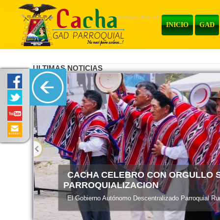
ProCurbAppealConcrete
INICIO
GAD
ULTIMAS NOTICIAS
ENTREGA DE MATERIALES
El Gobierno Autónomo Descentralizado Parroquial Rura