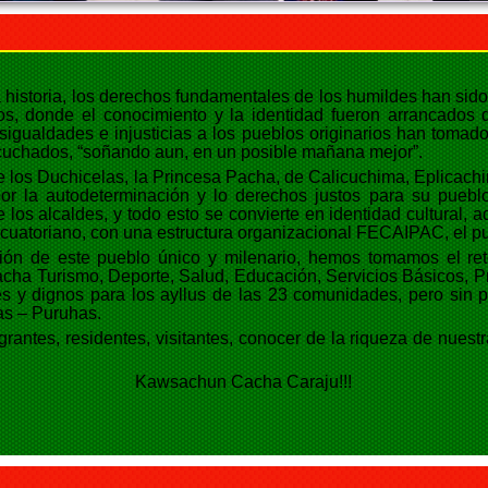
 historia, los derechos fundamentales de los humildes han sid
s, donde el conocimiento y la identidad fueron arrancados de
esigualdades e injusticias a los pueblos originarios han toma
cuchados, “soñando aun, en un posible mañana mejor”.
de los Duchicelas, la Princesa Pacha, de Calicuchima, Eplica
por la autodeterminación y lo derechos justos para su puebl
e los alcaldes, y todo esto se convierte en identidad cultural
Ecuatoriano, con una estructura organizacional FECAIPAC, el p
ción de este pueblo único y milenario, hemos tomamos el re
acha Turismo, Deporte, Salud, Educación, Servicios Básicos, 
es y dignos para los ayllus de las 23 comunidades, pero sin p
as – Puruhas.
rantes, residentes, visitantes, conocer de la riqueza de nue
Kawsachun Cacha Caraju!!!