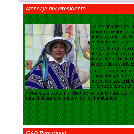
Mensaje del Presidente
En los andares de la
algunos de los caso
globalización las d
luchando por ser es
Los Cachas, tierra 
otros que forjaron 
danzante, el baile d
decreto del estado 
Para la representa
innovador, por un C
proyectos sostenibl
cultural de los Cach
Invitamos a cada miembro de las comunidades, mig
para el desarrollo integral de los habitantes.
GAD Parroquial