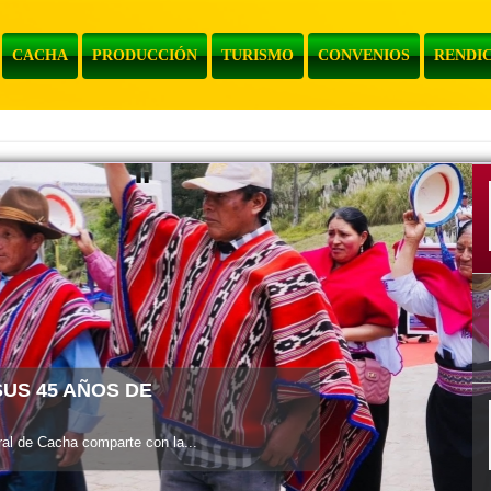
CACHA
PRODUCCIÓN
TURISMO
CONVENIOS
RENDIC
l de Cacha informa a la...